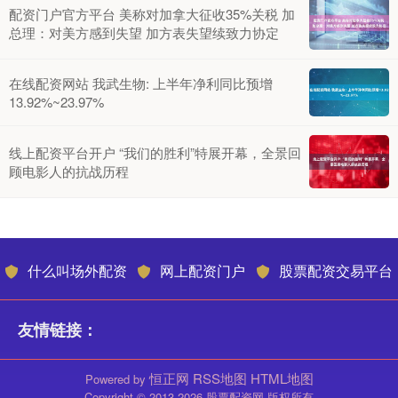
配资门户官方平台 美称对加拿大征收35%关税 加
总理：对美方感到失望 加方表失望续致力协定
在线配资网站 我武生物: 上半年净利同比预增
13.92%~23.97%
线上配资平台开户 “我们的胜利”特展开幕，全景回
顾电影人的抗战历程
什么叫场外配资
网上配资门户
股票配资交易平台
友情链接：
恒正网
RSS地图
HTML地图
Powered by
Copyright
© 2013-2026 股票配资网 版权所有